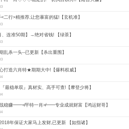
33
高手<二行>精推荐,让您暴富的猛!【玄机准】
33
杀肖、连准50期】→绝对省钱! 【绿茶】
33
期期乱杀一头--已更新【杀出重围】
33
★用心打造六肖特★期期大中!【爆料权威】
34
单双句『最稳单双』真材实、高手可查!【摩登少将】
34
】实战稳赚━━≮平特一肖≯━━专业成就财富【鸿运财哥】
34
→2018年保证大家马上发财,已更新 【如指诸】