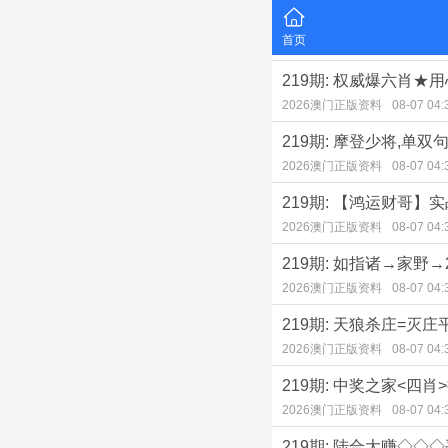
首页
219期: 权威爆六肖
2026澳门正版资料
08-07 04:
219期: 摩登少将,
2026澳门正版资料
08-07 04:
219期: 【鸿运财哥
2026澳门正版资料
08-07 04:
219期: 如指诸→家野
2026澳门正版资料
08-07 04:
219期: 天狼杀庄=灭
2026澳门正版资料
08-07 04:
219期: 中奖之家<四
2026澳门正版资料
08-07 04:
219期: 陆合大赚◇