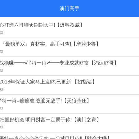
澳门高手
★用心打造六肖特★期期大中!【爆料权威】
33
单双句『最稳单双』真材实、高手可查!【摩登少将】
33
】实战稳赚━━≮平特一肖≯━━专业成就财富【鸿运财哥】
33
→2018年保证大家马上发财,已更新 【如指诸】
33
庄平特一肖=连连准,战遍无敌手!【天狼杀庄】
33
肖>把握好机会!明日财富一定属于你!【澳门之家】
33
◇◇平特一肖◇◇◇稳定的.一切拭目以待!!【陆合大赚】