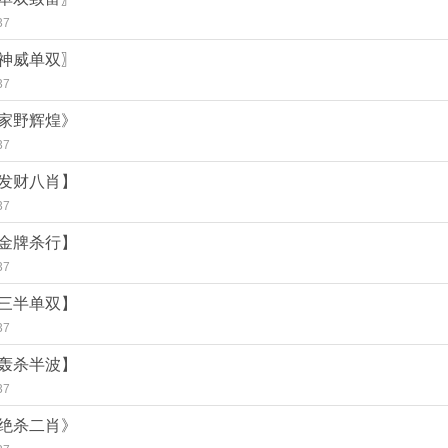
37
〖神威单双〗
37
《家野辉煌》
37
【发财八肖】
37
【金牌杀行】
37
【三半单双】
37
【轰杀半波】
37
《绝杀二肖》