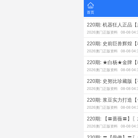
首页
220期: 机器狂人正品
2026澳门正版资料
08-08 04:
220期: 史前巨兽辉煌
2026澳门正版资料
08-08 04:
220期: ★白杨★金牌
2026澳门正版资料
08-08 04:
220期: 史努比珍藏版
2026澳门正版资料
08-08 04:
220期: 浆豆实力打造
2026澳门正版资料
08-08 04:
220期: 【〓蔷薇〓】
2026澳门正版资料
08-08 04:
220期: 〓【骨傲】〓