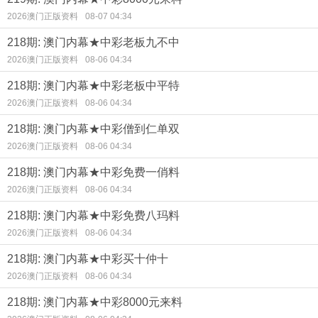
2026澳门正版资料
08-07 04:34
218期: 澳门内幕★中彩老板九不中
2026澳门正版资料
08-06 04:34
218期: 澳门内幕★中彩老板中平特
2026澳门正版资料
08-06 04:34
218期: 澳门内幕★中彩僧到仁单双
2026澳门正版资料
08-06 04:34
218期: 澳门内幕★中彩免费一俏料
2026澳门正版资料
08-06 04:34
218期: 澳门内幕★中彩免费八玛料
2026澳门正版资料
08-06 04:34
218期: 澳门内幕★中彩买十仲十
2026澳门正版资料
08-06 04:34
218期: 澳门内幕★中彩8000元来料