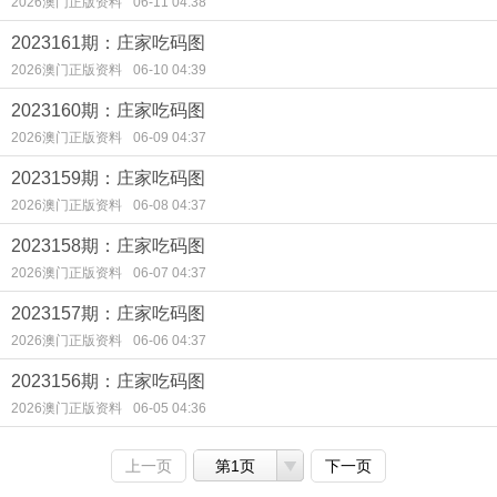
2026澳门正版资料
06-11 04:38
2023161期：庄家吃码图
2026澳门正版资料
06-10 04:39
2023160期：庄家吃码图
2026澳门正版资料
06-09 04:37
2023159期：庄家吃码图
2026澳门正版资料
06-08 04:37
2023158期：庄家吃码图
2026澳门正版资料
06-07 04:37
2023157期：庄家吃码图
2026澳门正版资料
06-06 04:37
2023156期：庄家吃码图
2026澳门正版资料
06-05 04:36
上一页
第1页
下一页