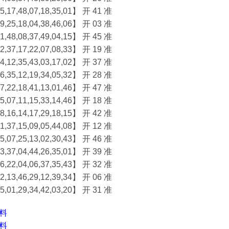
5,17,48,07,18,35,01】 开 41 准
9,25,18,04,38,46,06】 开 03 准
1,48,08,37,49,04,15】 开 45 准
2,37,17,22,07,08,33】 开 19 准
4,12,35,43,03,17,02】 开 37 准
6,35,12,19,34,05,32】 开 28 准
7,22,18,41,13,01,46】 开 47 准
5,07,11,15,33,14,46】 开 18 准
8,16,14,17,29,18,15】 开 42 准
1,37,15,09,05,44,08】 开 12 准
5,07,25,13,02,30,43】 开 46 准
3,37,04,44,26,35,01】 开 39 准
6,22,04,06,37,35,43】 开 32 准
2,13,46,29,12,39,34】 开 06 准
5,01,29,34,42,03,20】 开 31 准
资料
资料