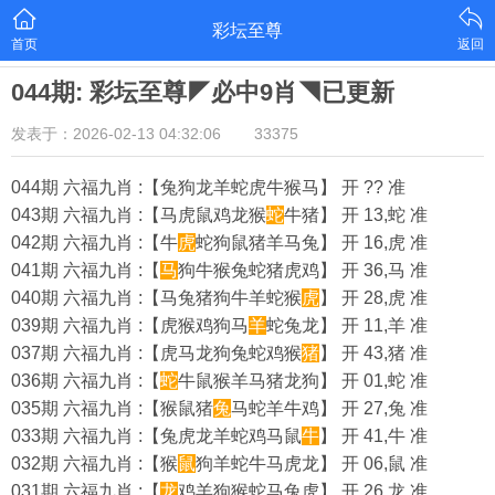
彩坛至尊
首页
返回
044期: 彩坛至尊◤必中9肖◥已更新
发表于：2026-02-13 04:32:06
33375
044期 六福九肖 :【兔狗龙羊蛇虎牛猴马】 开 ?? 准
043期 六福九肖 :【马虎鼠鸡龙猴
蛇
牛猪】 开 13,蛇 准
042期 六福九肖 :【牛
虎
蛇狗鼠猪羊马兔】 开 16,虎 准
041期 六福九肖 :【
马
狗牛猴兔蛇猪虎鸡】 开 36,马 准
040期 六福九肖 :【马兔猪狗牛羊蛇猴
虎
】 开 28,虎 准
039期 六福九肖 :【虎猴鸡狗马
羊
蛇兔龙】 开 11,羊 准
037期 六福九肖 :【虎马龙狗兔蛇鸡猴
猪
】 开 43,猪 准
036期 六福九肖 :【
蛇
牛鼠猴羊马猪龙狗】 开 01,蛇 准
035期 六福九肖 :【猴鼠猪
兔
马蛇羊牛鸡】 开 27,兔 准
033期 六福九肖 :【兔虎龙羊蛇鸡马鼠
牛
】 开 41,牛 准
032期 六福九肖 :【猴
鼠
狗羊蛇牛马虎龙】 开 06,鼠 准
031期 六福九肖 :【
龙
鸡羊狗猴蛇马兔虎】 开 26,龙 准