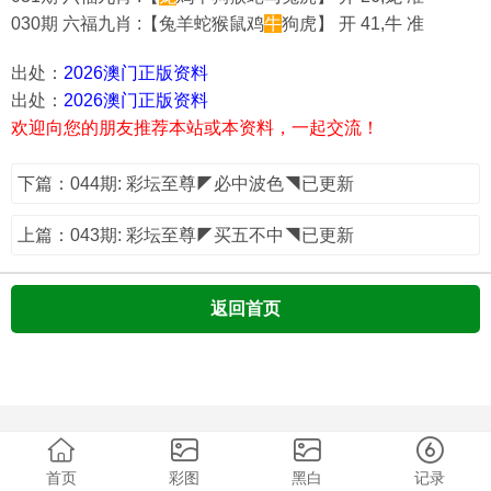
030期 六福九肖 :【兔羊蛇猴鼠鸡
牛
狗虎】 开 41,牛 准
出处：
2026澳门正版资料
出处：
2026澳门正版资料
欢迎向您的朋友推荐本站或本资料，一起交流！
下篇：044期: 彩坛至尊◤必中波色◥已更新
上篇：043期: 彩坛至尊◤买五不中◥已更新
返回首页
首页
彩图
黑白
记录