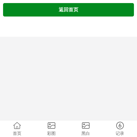
返回首页
首页
彩图
黑白
记录