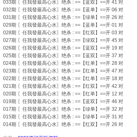
033期 〖任我發最高心水〗绝杀 : ==【蓝双】==开 41 对
032期 〖任我發最高心水〗绝杀 : ==【蓝单】==开 06 对
031期 〖任我發最高心水〗绝杀 : ==【绿单】==开 26 对
029期 〖任我發最高心水〗绝杀 : ==【蓝单】==开 01 对
028期 〖任我發最高心水〗绝杀 : ==【红双】==开 03 对
027期 〖任我發最高心水〗绝杀 : ==【绿双】==开 45 对
026期 〖任我發最高心水〗绝杀 : ==【蓝双】==开 19 对
025期 〖任我發最高心水〗绝杀 : ==【蓝双】==开 37 对
024期 〖任我發最高心水〗绝杀 : ==【红单】==开 28 对
023期 〖任我發最高心水〗绝杀 : ==【红单】==开 47 对
022期 〖任我發最高心水〗绝杀 : ==【红单】==开 18 对
021期 〖任我發最高心水〗绝杀 : ==【红双】==开 42 对
020期 〖任我發最高心水〗绝杀 : ==【红单】==开 12 对
019期 〖任我發最高心水〗绝杀 : ==【蓝双】==开 46 对
017期 〖任我發最高心水〗绝杀 : ==【绿单】==开 32 对
015期 〖任我發最高心水〗绝杀 : ==【绿单】==开 31 对
014期 〖任我發最高心水〗绝杀 : ==【红双】==开 26 对