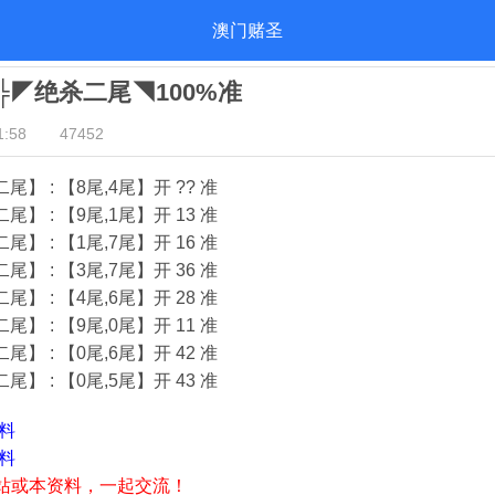
澳门赌圣
圣╬◤绝杀二尾◥100%准
:58
47452
】 : 【8尾,4尾】开 ?? 准
】 : 【9尾,1尾】开 13 准
】 : 【1尾,7尾】开 16 准
】 : 【3尾,7尾】开 36 准
】 : 【4尾,6尾】开 28 准
】 : 【9尾,0尾】开 11 准
】 : 【0尾,6尾】开 42 准
】 : 【0尾,5尾】开 43 准
资料
资料
站或本资料，一起交流！