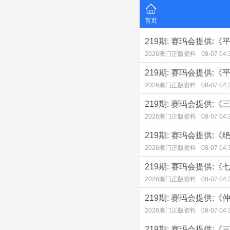
首页
219期: 赛玛会提供:
2026澳门正版资料
08-07 04:
219期: 赛玛会提供:
2026澳门正版资料
08-07 04:
219期: 赛玛会提供:
2026澳门正版资料
08-07 04:
219期: 赛玛会提供:
2026澳门正版资料
08-07 04:
219期: 赛玛会提供:
2026澳门正版资料
08-07 04:
219期: 赛玛会提供:
2026澳门正版资料
08-07 04:
219期: 赛玛会提供: