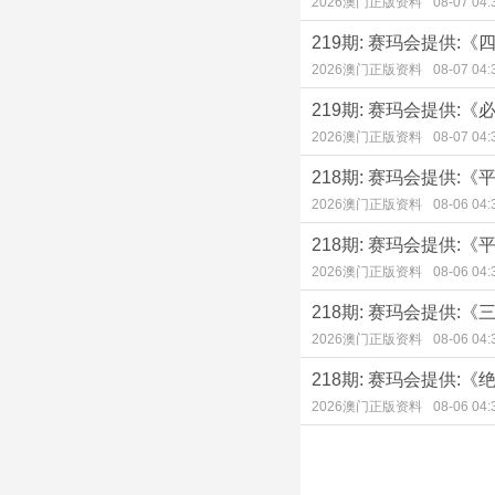
2026澳门正版资料
08-07 04:
219期: 赛玛会提供:
2026澳门正版资料
08-07 04:
219期: 赛玛会提供:
2026澳门正版资料
08-07 04:
218期: 赛玛会提供:
2026澳门正版资料
08-06 04:
218期: 赛玛会提供:
2026澳门正版资料
08-06 04:
218期: 赛玛会提供:
2026澳门正版资料
08-06 04:
218期: 赛玛会提供:
2026澳门正版资料
08-06 04: