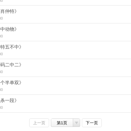
30
《四肖仲特》
30
《必中动物》
30
《平特五不中》
30
《平码二中二》
30
《三个半单双》
30
《绝杀一段》
30
上一页
第1页
下一页