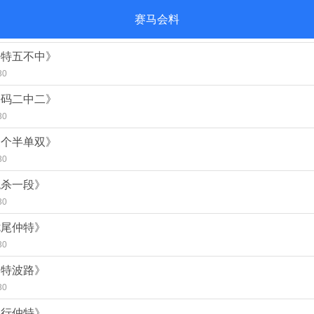
赛马会料
《平特五不中》
30
《平码二中二》
30
《三个半单双》
30
《绝杀一段》
30
《七尾仲特》
30
《仲特波路》
30
《三行仲特》