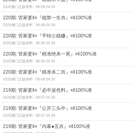
2026澳门正版资料
08-08 04:30
220期: 管家婆‖≡『稳禁一生肖』≡‖100%准
2026澳门正版资料
08-08 04:30
220期: 管家婆‖≡『平特㊣稳赚』≡‖100%准
2026澳门正版资料
08-08 04:30
220期: 管家婆‖≡『精准绝杀一尾』≡‖100%准
2026澳门正版资料
08-08 04:30
220期: 管家婆‖≡『精准杀二肖』≡‖100%准
2026澳门正版资料
08-08 04:30
219期: 管家婆‖≡『必中波色料』≡‖100%准
2026澳门正版资料
08-07 04:30
219期: 管家婆‖≡『公开三头中』≡‖100%准
2026澳门正版资料
08-07 04:30
219期: 管家婆‖≡『内幕●五肖』≡‖100%准