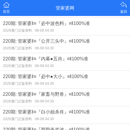
管家婆网
首页
返回
220期: 管家婆‖≡『必中波色料』≡‖100%准
2026澳门正版资料
08-08 04:30
220期: 管家婆‖≡『公开三头中』≡‖100%准
2026澳门正版资料
08-08 04:30
220期: 管家婆‖≡『内幕●五肖』≡‖100%准
2026澳门正版资料
08-08 04:30
220期: 管家婆‖≡『必中●大小』≡‖100%准
2026澳门正版资料
08-08 04:30
220期: 管家婆‖≡『家畜与野兽』≡‖100%准
2026澳门正版资料
08-08 04:30
220期: 管家婆‖≡『白小姐杀肖』≡‖100%准
2026澳门正版资料
08-08 04:30
220期: 管家婆‖≡『期期杀半波』≡‖100%准