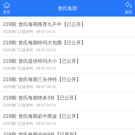
曾氏集团
首页
返回
219期: 曾氏每期推荐九不中【已公开】
2026澳门正版资料
08-07 04:31
219期: 曾氏每期特玛大包围【已公开】
2026澳门正版资料
08-07 04:31
219期: 曾氏提供特玛大小【已公开】
2026澳门正版资料
08-07 04:31
219期: 曾氏每期三头仲特【已公开】
2026澳门正版资料
08-07 04:31
219期: 曾氏每期绝杀3肖【已公开】
2026澳门正版资料
08-07 04:31
219期: 曾氏每期必中两波【已公开】
2026澳门正版资料
08-07 04:31
219期: 曾氏每期必中9肖【已更新】