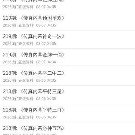
2026澳门正版资料
08-07 04:35
219期: 《传真内幕预测单双》
2026澳门正版资料
08-07 04:35
219期: 《传真内幕神奇一波》
2026澳门正版资料
08-07 04:35
219期: 《传真内幕金牌一俏》
2026澳门正版资料
08-07 04:34
218期: 《传真内幕平二中二》
2026澳门正版资料
08-06 04:35
218期: 《传真内幕平特三尾》
2026澳门正版资料
08-06 04:35
218期: 《传真内幕平特三肖》
2026澳门正版资料
08-06 04:35
218期: 《传真内幕必仲五玛》