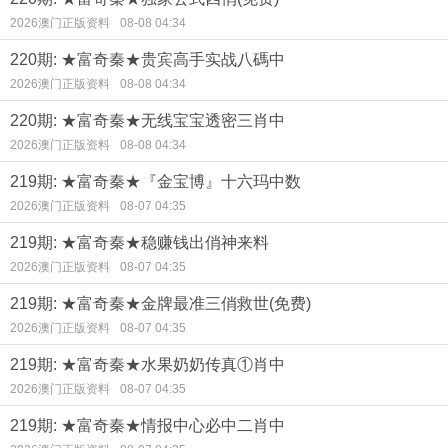
2026澳门正版资料
08-08 04:34
220期: ★富奇秦★贵宾高手实战八碼中
2026澳门正版资料
08-08 04:34
220期: ★富奇秦★无线宝宝透密三肖中
2026澳门正版资料
08-08 04:34
219期: ★富奇秦★『金宝博』十六玛中数
2026澳门正版资料
08-07 04:35
219期: ★富奇秦★稳赚钱出俏神来料
2026澳门正版资料
08-07 04:35
219期: ★富奇秦★金牌最准三俏救世(免费)
2026澳门正版资料
08-07 04:35
219期: ★富奇秦★水果奶奶传真①肖中
2026澳门正版资料
08-07 04:35
219期: ★富奇秦★情报中心必中二肖中