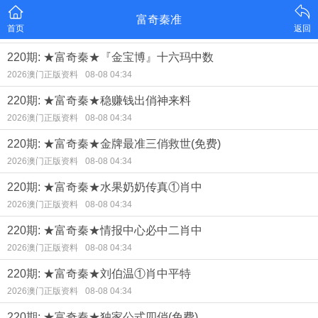
富奇秦准
首页
返回
220期: ★富奇秦★『金宝博』十六玛中数
2026澳门正版资料
08-08 04:34
220期: ★富奇秦★稳赚钱出俏神来料
2026澳门正版资料
08-08 04:34
220期: ★富奇秦★金牌最准三俏救世(免费)
2026澳门正版资料
08-08 04:34
220期: ★富奇秦★水果奶奶传真①肖中
2026澳门正版资料
08-08 04:34
220期: ★富奇秦★情报中心必中二肖中
2026澳门正版资料
08-08 04:34
220期: ★富奇秦★刘伯温①肖中平特
2026澳门正版资料
08-08 04:34
220期: ★富奇秦★独家公式四俏(免费)