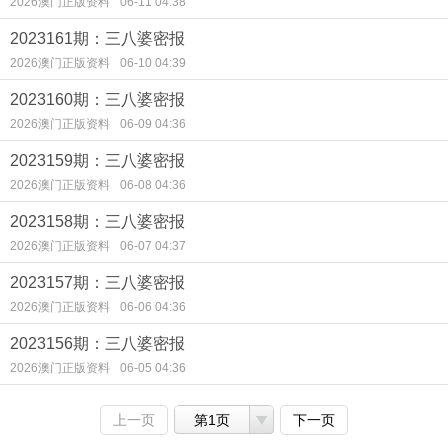
2026澳门正版资料
06-11 04:38
2023161期：三八婆密报
2026澳门正版资料
06-10 04:39
2023160期：三八婆密报
2026澳门正版资料
06-09 04:36
2023159期：三八婆密报
2026澳门正版资料
06-08 04:36
2023158期：三八婆密报
2026澳门正版资料
06-07 04:37
2023157期：三八婆密报
2026澳门正版资料
06-06 04:36
2023156期：三八婆密报
2026澳门正版资料
06-05 04:36
上一页
第1页
下一页