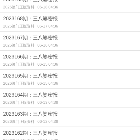
2026澳门正版资料
06-18 04:36
2023168期：三八婆密报
2026澳门正版资料
06-17 04:36
2023167期：三八婆密报
2026澳门正版资料
06-16 04:36
2023166期：三八婆密报
2026澳门正版资料
06-15 04:36
2023165期：三八婆密报
2026澳门正版资料
06-15 04:36
2023164期：三八婆密报
2026澳门正版资料
06-13 04:38
2023163期：三八婆密报
2026澳门正版资料
06-12 04:38
2023162期：三八婆密报