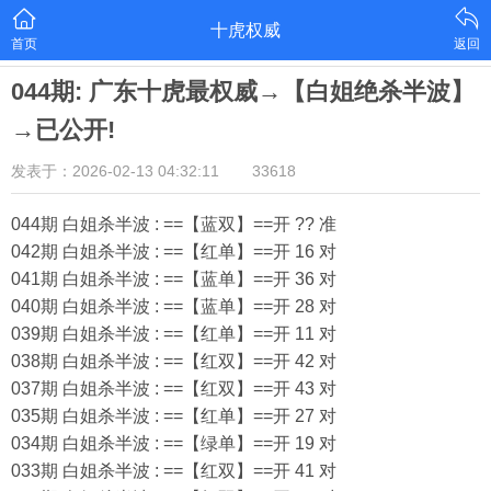
十虎权威
首页
返回
044期: 广东十虎最权威→【白姐绝杀半波】
→已公开!
发表于：2026-02-13 04:32:11
33618
044期 白姐杀半波 : ==【蓝双】==开 ?? 准
042期 白姐杀半波 : ==【红单】==开 16 对
041期 白姐杀半波 : ==【蓝单】==开 36 对
040期 白姐杀半波 : ==【蓝单】==开 28 对
039期 白姐杀半波 : ==【红单】==开 11 对
038期 白姐杀半波 : ==【红双】==开 42 对
037期 白姐杀半波 : ==【红双】==开 43 对
035期 白姐杀半波 : ==【红单】==开 27 对
034期 白姐杀半波 : ==【绿单】==开 19 对
033期 白姐杀半波 : ==【红双】==开 41 对