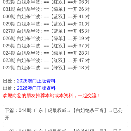
032期 白姐杀半波 : ==【红双】==开 06 对
031期 白姐杀半波 : ==【绿单】==开 26 对
030期 白姐杀半波 : ==【蓝双】==开 41 对
029期 白姐杀半波 : ==【蓝双】==开 01 对
027期 白姐杀半波 : ==【蓝单】==开 45 对
026期 白姐杀半波 : ==【绿单】==开 19 对
025期 白姐杀半波 : ==【红双】==开 37 对
024期 白姐杀半波 : ==【绿单】==开 28 对
023期 白姐杀半波 : ==【红双】==开 47 对
022期 白姐杀半波 : ==【绿双】==开 18 对
出处：
2026澳门正版资料
出处：
2026澳门正版资料
欢迎向您的朋友推荐本站或本资料，一起交流！
下篇：044期: 广东十虎最权威→【白姐绝杀三肖】→已公
开!