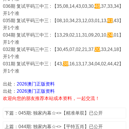
036期 复试平码三中三 : 【35,08,14,43,03,30,
48
,37,33,34】
开1个准
035期 复试平码三中三 : 【08,10,34,23,12,03,01,13,
41
,43】
开1个准
034期 复试平码三中三 : 【13,29,02,11,31,09,20,10,
24
,01】
开1个准
032期 复试平码三中三 : 【30,45,07,02,21,37,
20
,33,24,18】
开1个准
031期 复试平码三中三 : 【43,
38
,16,13,17,34,04,02,44,42】
开1个准
出处：
2026澳门正版资料
出处：
2026澳门正版资料
欢迎向您的朋友推荐本站或本资料，一起交流！
下篇：045期: 独家内幕☆<>【精准单双】已公开
上篇：044期: 独家内幕☆<>【平特五肖】已公开