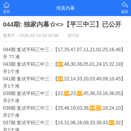
传真內幕
首页
返回
044期: 独家内幕☆<>【平三中三】已公开
发表于：2026-02-13 04:32:06
32725
044期 复试平码三中三 : 【17,35,47,07,11,21,02,25,16,48】
开 ?? 准
043期 复试平码三中三 : 【
40
,46,30,36,05,01,24,15,32,19】
开1个准
041期 复试平码三中三 : 【
44
,22,14,33,20,03,40,09,10,45】
开1个准
039期 复试平码三中三 : 【22,
29
,23,
20
,45,38,33,16,36,05】
开2个准
038期 复试平码三中三 : 【25,48,19,03,38,
49
,
20
,18,24,10】
开2个准
037期 复试平码三中三 : 【14,31,06,16,09,33,38,43,
42
,32】
开1个准